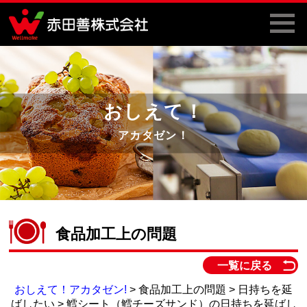
おしえて！
アカタゼン！
食品加工上の問題
一覧に戻る
おしえて！アカタゼン!
> 食品加工上の問題 > 日持ちを延
ばしたい > 鱈シート（鱈チーズサンド）の日持ちを延ばし