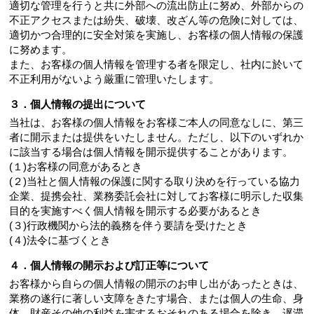
適切な管理を行うと共に外部への流出防止に努め、外部からの
不正アクセスまたは紛失、破壊、改ざん等の危険に対しては、
適切かつ合理的に安全対策を実施し、お客様の個人情報の保護
に努めます。
また、お客様の個人情報を管理する者を限定し、社内に於いて
不正利用がないよう厳重に管理いたします。
３．個人情報の提出について
当社は、お客様の個人情報をお客様ご本人の同意なしに、第三
者に開示または提供をいたしません。ただし、以下のいずれか
に該当する場合は個人情報を開示提供することがあります。
(１)お客様の同意があるとき
(２)当社と個人情報の保護に関する取り決めを行っている協力
企業、提携会社、業務委託会社に対してお客様に明示した収集
目的を実施すべく個人情報を開示する必要があるとき
(３)行政機関から法的義務を伴う要請を受けたとき
(４)法令に基づくとき
４．個人情報の開示および訂正等について
お客様から自らの個人情報の開示のお申し出があったときは、
業務の遂行に著しい支障をきたす場合、または個人の生命、身
体、財産その他の利益を害するおそれのある場合を除き、遅滞