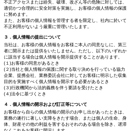
不正アクセスまたは紛失、破壊、改ざん等の危険に対しては、
適切かつ合理的に安全対策を実施し、お客様の個人情報の保護
に努めます。
また、お客様の個人情報を管理する者を限定し、社内に於いて
不正利用がないよう厳重に管理いたします。
３．個人情報の提出について
当社は、お客様の個人情報をお客様ご本人の同意なしに、第三
者に開示または提供をいたしません。ただし、以下のいずれか
に該当する場合は個人情報を開示提供することがあります。
(１)お客様の同意があるとき
(２)当社と個人情報の保護に関する取り決めを行っている協力
企業、提携会社、業務委託会社に対してお客様に明示した収集
目的を実施すべく個人情報を開示する必要があるとき
(３)行政機関から法的義務を伴う要請を受けたとき
(４)法令に基づくとき
４．個人情報の開示および訂正等について
お客様から自らの個人情報の開示のお申し出があったときは、
業務の遂行に著しい支障をきたす場合、または個人の生命、身
体、財産その他の利益を害するおそれのある場合を除き、遅滞
なくこれをお客様に開示します。