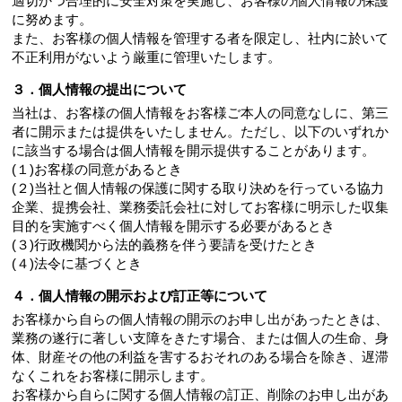
適切かつ合理的に安全対策を実施し、お客様の個人情報の保護
に努めます。
また、お客様の個人情報を管理する者を限定し、社内に於いて
不正利用がないよう厳重に管理いたします。
３．個人情報の提出について
当社は、お客様の個人情報をお客様ご本人の同意なしに、第三
者に開示または提供をいたしません。ただし、以下のいずれか
に該当する場合は個人情報を開示提供することがあります。
(１)お客様の同意があるとき
(２)当社と個人情報の保護に関する取り決めを行っている協力
企業、提携会社、業務委託会社に対してお客様に明示した収集
目的を実施すべく個人情報を開示する必要があるとき
(３)行政機関から法的義務を伴う要請を受けたとき
(４)法令に基づくとき
４．個人情報の開示および訂正等について
お客様から自らの個人情報の開示のお申し出があったときは、
業務の遂行に著しい支障をきたす場合、または個人の生命、身
体、財産その他の利益を害するおそれのある場合を除き、遅滞
なくこれをお客様に開示します。
お客様から自らに関する個人情報の訂正、削除のお申し出があ