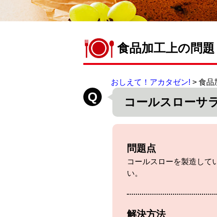
食品加工上の問題
おしえて！アカタゼン!
> 食
コールスローサ
問題点
コールスローを製造して
い。
解決方法