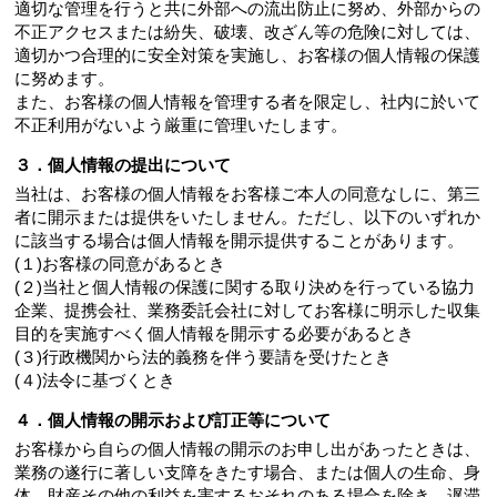
適切な管理を行うと共に外部への流出防止に努め、外部からの
不正アクセスまたは紛失、破壊、改ざん等の危険に対しては、
適切かつ合理的に安全対策を実施し、お客様の個人情報の保護
に努めます。
また、お客様の個人情報を管理する者を限定し、社内に於いて
不正利用がないよう厳重に管理いたします。
３．個人情報の提出について
当社は、お客様の個人情報をお客様ご本人の同意なしに、第三
者に開示または提供をいたしません。ただし、以下のいずれか
に該当する場合は個人情報を開示提供することがあります。
(１)お客様の同意があるとき
(２)当社と個人情報の保護に関する取り決めを行っている協力
企業、提携会社、業務委託会社に対してお客様に明示した収集
目的を実施すべく個人情報を開示する必要があるとき
(３)行政機関から法的義務を伴う要請を受けたとき
(４)法令に基づくとき
４．個人情報の開示および訂正等について
お客様から自らの個人情報の開示のお申し出があったときは、
業務の遂行に著しい支障をきたす場合、または個人の生命、身
体、財産その他の利益を害するおそれのある場合を除き、遅滞