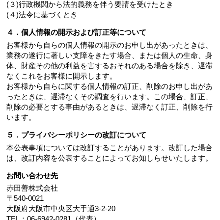
(３)行政機関から法的義務を伴う要請を受けたとき
(４)法令に基づくとき
４．個人情報の開示および訂正等について
お客様から自らの個人情報の開示のお申し出があったときは、
業務の遂行に著しい支障をきたす場合、または個人の生命、身
体、財産その他の利益を害するおそれのある場合を除き、遅滞
なくこれをお客様に開示します。
お客様から自らに関する個人情報の訂正、削除のお申し出があ
ったときは、遅滞なくその調査を行います。この場合、訂正、
削除の必要とする事由があるときは、遅滞なく訂正、削除を行
います。
５．プライバシーポリシーの改訂について
本公表事項については改訂することがあります。改訂した場合
は、改訂内容を公表することによってお知しらせいたします。
お問い合わせ先
赤田善株式会社
〒540-0021
大阪府大阪市中央区大手通3-2-20
TEL：06-6942-0281（代表）