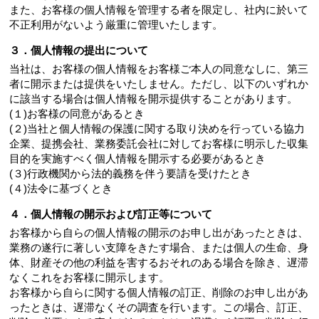
また、お客様の個人情報を管理する者を限定し、社内に於いて
不正利用がないよう厳重に管理いたします。
３．個人情報の提出について
当社は、お客様の個人情報をお客様ご本人の同意なしに、第三
者に開示または提供をいたしません。ただし、以下のいずれか
に該当する場合は個人情報を開示提供することがあります。
(１)お客様の同意があるとき
(２)当社と個人情報の保護に関する取り決めを行っている協力
企業、提携会社、業務委託会社に対してお客様に明示した収集
目的を実施すべく個人情報を開示する必要があるとき
(３)行政機関から法的義務を伴う要請を受けたとき
(４)法令に基づくとき
４．個人情報の開示および訂正等について
お客様から自らの個人情報の開示のお申し出があったときは、
業務の遂行に著しい支障をきたす場合、または個人の生命、身
体、財産その他の利益を害するおそれのある場合を除き、遅滞
なくこれをお客様に開示します。
お客様から自らに関する個人情報の訂正、削除のお申し出があ
ったときは、遅滞なくその調査を行います。この場合、訂正、