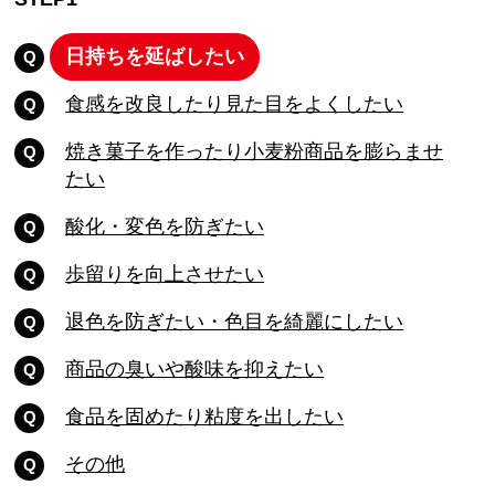
日持ちを延ばしたい
食感を改良したり見た目をよくしたい
焼き菓子を作ったり小麦粉商品を膨らませ
たい
酸化・変色を防ぎたい
歩留りを向上させたい
退色を防ぎたい・色目を綺麗にしたい
商品の臭いや酸味を抑えたい
食品を固めたり粘度を出したい
その他