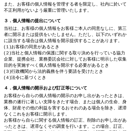
また、お客様の個人情報を管理する者を限定し、社内に於いて
不正利用がないよう厳重に管理いたします。
３．個人情報の提出について
当社は、お客様の個人情報をお客様ご本人の同意なしに、第三
者に開示または提供をいたしません。ただし、以下のいずれか
に該当する場合は個人情報を開示提供することがあります。
(１)お客様の同意があるとき
(２)当社と個人情報の保護に関する取り決めを行っている協力
企業、提携会社、業務委託会社に対してお客様に明示した収集
目的を実施すべく個人情報を開示する必要があるとき
(３)行政機関から法的義務を伴う要請を受けたとき
(４)法令に基づくとき
４．個人情報の開示および訂正等について
お客様から自らの個人情報の開示のお申し出があったときは、
業務の遂行に著しい支障をきたす場合、または個人の生命、身
体、財産その他の利益を害するおそれのある場合を除き、遅滞
なくこれをお客様に開示します。
お客様から自らに関する個人情報の訂正、削除のお申し出があ
ったときは、遅滞なくその調査を行います。この場合、訂正、