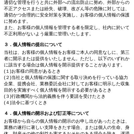
適切な管理を行うと共に外部への流出防止に努め、外部からの
不正アクセスまたは紛失、破壊、改ざん等の危険に対しては、
適切かつ合理的に安全対策を実施し、お客様の個人情報の保護
に努めます。
また、お客様の個人情報を管理する者を限定し、社内に於いて
不正利用がないよう厳重に管理いたします。
３．個人情報の提出について
当社は、お客様の個人情報をお客様ご本人の同意なしに、第三
者に開示または提供をいたしません。ただし、以下のいずれか
に該当する場合は個人情報を開示提供することがあります。
(１)お客様の同意があるとき
(２)当社と個人情報の保護に関する取り決めを行っている協力
企業、提携会社、業務委託会社に対してお客様に明示した収集
目的を実施すべく個人情報を開示する必要があるとき
(３)行政機関から法的義務を伴う要請を受けたとき
(４)法令に基づくとき
４．個人情報の開示および訂正等について
お客様から自らの個人情報の開示のお申し出があったときは、
業務の遂行に著しい支障をきたす場合、または個人の生命、身
体、財産その他の利益を害するおそれのある場合を除き、遅滞