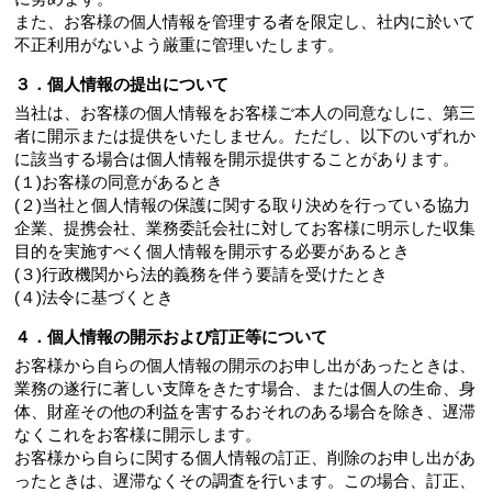
また、お客様の個人情報を管理する者を限定し、社内に於いて
不正利用がないよう厳重に管理いたします。
３．個人情報の提出について
当社は、お客様の個人情報をお客様ご本人の同意なしに、第三
者に開示または提供をいたしません。ただし、以下のいずれか
に該当する場合は個人情報を開示提供することがあります。
(１)お客様の同意があるとき
(２)当社と個人情報の保護に関する取り決めを行っている協力
企業、提携会社、業務委託会社に対してお客様に明示した収集
目的を実施すべく個人情報を開示する必要があるとき
(３)行政機関から法的義務を伴う要請を受けたとき
(４)法令に基づくとき
４．個人情報の開示および訂正等について
お客様から自らの個人情報の開示のお申し出があったときは、
業務の遂行に著しい支障をきたす場合、または個人の生命、身
体、財産その他の利益を害するおそれのある場合を除き、遅滞
なくこれをお客様に開示します。
お客様から自らに関する個人情報の訂正、削除のお申し出があ
ったときは、遅滞なくその調査を行います。この場合、訂正、