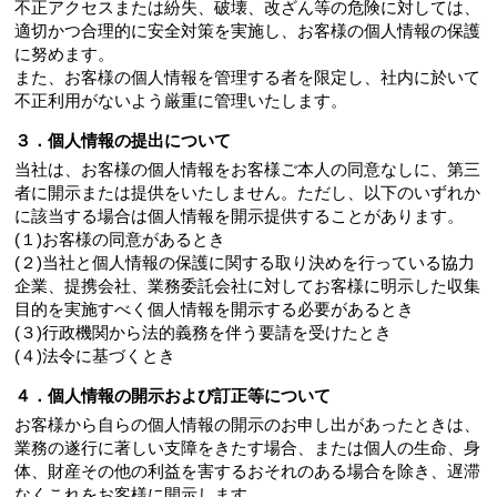
不正アクセスまたは紛失、破壊、改ざん等の危険に対しては、
適切かつ合理的に安全対策を実施し、お客様の個人情報の保護
に努めます。
また、お客様の個人情報を管理する者を限定し、社内に於いて
不正利用がないよう厳重に管理いたします。
３．個人情報の提出について
当社は、お客様の個人情報をお客様ご本人の同意なしに、第三
者に開示または提供をいたしません。ただし、以下のいずれか
に該当する場合は個人情報を開示提供することがあります。
(１)お客様の同意があるとき
(２)当社と個人情報の保護に関する取り決めを行っている協力
企業、提携会社、業務委託会社に対してお客様に明示した収集
目的を実施すべく個人情報を開示する必要があるとき
(３)行政機関から法的義務を伴う要請を受けたとき
(４)法令に基づくとき
４．個人情報の開示および訂正等について
お客様から自らの個人情報の開示のお申し出があったときは、
業務の遂行に著しい支障をきたす場合、または個人の生命、身
体、財産その他の利益を害するおそれのある場合を除き、遅滞
なくこれをお客様に開示します。