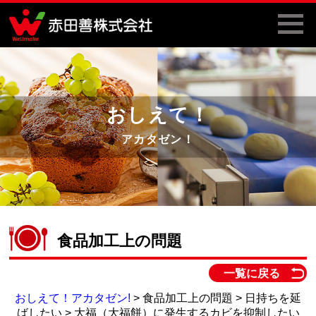
おしえて！
アカタゼン！
食品加工上の問題
一覧に戻る
おしえて！アカタゼン!
> 食品加工上の問題 > 日持ちを延
ばしたい > 大福（大福餅）に発生するカビを抑制したい