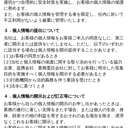
適切かつ合理的に安全対策を実施し、お客様の個人情報の保護
に努めます。
また、お客様の個人情報を管理する者を限定し、社内に於いて
不正利用がないよう厳重に管理いたします。
３．個人情報の提出について
当社は、お客様の個人情報をお客様ご本人の同意なしに、第三
者に開示または提供をいたしません。ただし、以下のいずれか
に該当する場合は個人情報を開示提供することがあります。
(１)お客様の同意があるとき
(２)当社と個人情報の保護に関する取り決めを行っている協力
企業、提携会社、業務委託会社に対してお客様に明示した収集
目的を実施すべく個人情報を開示する必要があるとき
(３)行政機関から法的義務を伴う要請を受けたとき
(４)法令に基づくとき
４．個人情報の開示および訂正等について
お客様から自らの個人情報の開示のお申し出があったときは、
業務の遂行に著しい支障をきたす場合、または個人の生命、身
体、財産その他の利益を害するおそれのある場合を除き、遅滞
なくこれをお客様に開示します。
お客様から自らに関する個人情報の訂正、削除のお申し出があ